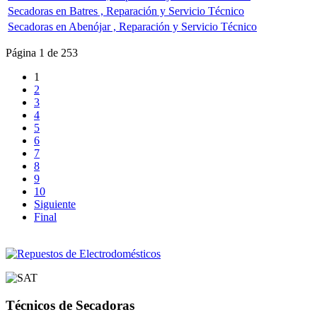
Secadoras en Batres , Reparación y Servicio Técnico
Secadoras en Abenójar , Reparación y Servicio Técnico
Página 1 de 253
1
2
3
4
5
6
7
8
9
10
Siguiente
Final
Técnicos de Secadoras